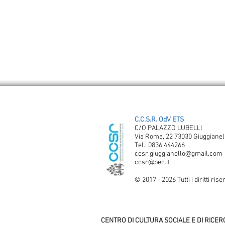
C.C.S.R. OdV ETS
C/O PALAZZO LUBELLI
Via Roma, 22 73030 Giuggianell
Tel.: 0836.444266
ccsr.giuggianello@gmail.com
ccsr@pec.it
© 2017 - 2026 Tutti i diritti rise
CENTRO DI CULTURA SOCIALE E DI RICE