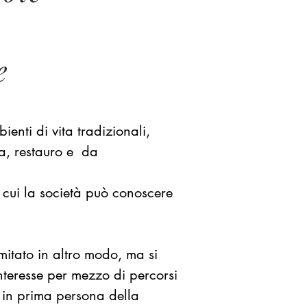
,
e
ienti di vita tradizionali,
ela, restauro e da
n cui la società può conoscere
itato in altro modo, ma si
teresse per mezzo di percorsi
o in prima persona della