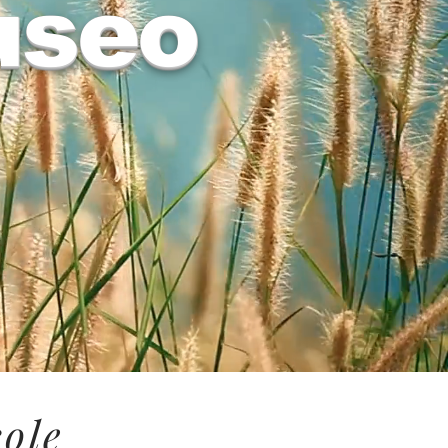
useo
cole